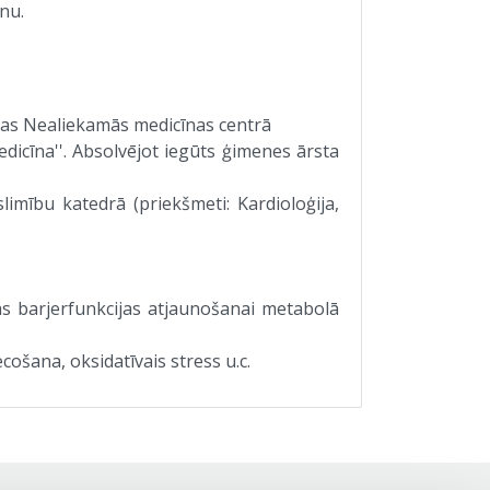
nu.
īcas Nealiekamās medicīnas centrā
icīna''. Absolvējot iegūts ģimenes ārsta
imību katedrā (priekšmeti: Kardioloģija,
as barjerfunkcijas atjaunošanai metabolā
ošana, oksidatīvais stress u.c.