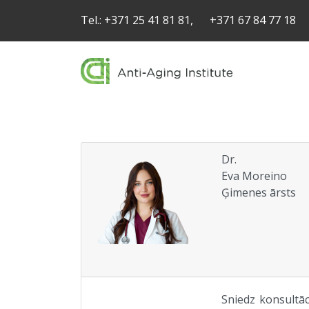
Tel.:
+371 25 41 81 81,
+371 67 84 77 18
Dr.
Eva Moreino
Ģimenes ārsts
Sniedz konsultā