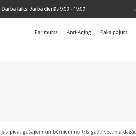
Skip
Darba laiks: darba dienās 9:00 - 19:00
to
main
content
Galvenā
Par mums
Anti-Aging
Pakalpojumi
navigācija
cijas pieaugušajiem un bērniem no trīs gadu vecuma dažā