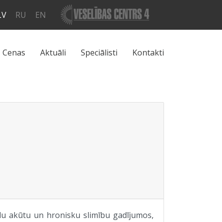
LV
RU
EN
Cenas
Aktuāli
Speciālisti
Kontakti
du akūtu un hronisku slimību gadījumos,