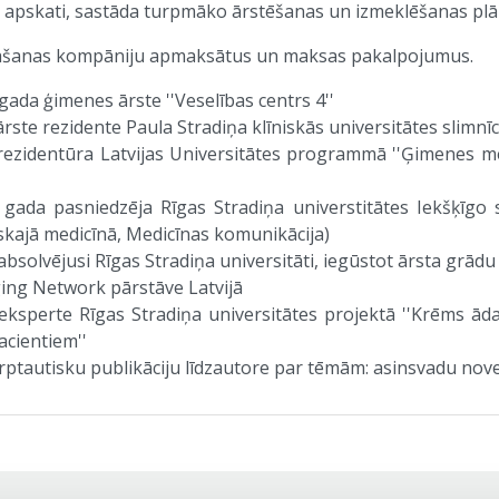
ko apskati, sastāda turpmāko ārstēšanas un izmeklēšanas plā
āšanas kompāniju apmaksātus un maksas pakalpojumus.
gada ģimenes ārste ''Veselības centrs 4''
rste rezidente Paula Stradiņa klīniskās universitātes slimn
ezidentūra Latvijas Universitātes programmā ''Ģimenes med
gada pasniedzēja Rīgas Stradiņa universtitātes Iekšķīgo sl
iskajā medicīnā, Medicīnas komunikācija)
absolvējusi Rīgas Stradiņa universitāti, iegūstot ārsta grādu
ing Network pārstāve Latvijā
eksperte Rīgas Stradiņa universitātes projektā ''Krēms ād
cientiem''
rptautisku publikāciju līdzautore par tēmām: asinsvadu novec