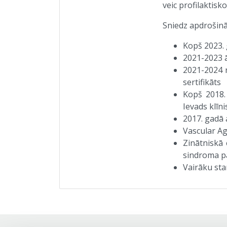
veic profilaktis
Sniedz apdrošin
Kopš 2023. 
2021-2023 ā
2021-2024 r
sertifikāts
Kopš 2018. 
Ievads klīn
2017. gadā 
Vascular Ag
Zinātniskā 
sindroma pa
Vairāku sta