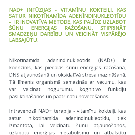
NAD+ INFŪZIJAS - VITAMĪNU KOKTEIĻI, KAS
SATUR NIKOTĪNAMĪDA ADENĪNDINUKLEOTĪDU
- IR INOVATĪVA METODE, KAS PALĪDZ UZLABOT
ŠŪNU ENERĢIJAS RAŽOŠANU, STIPRINĀT
SMADZEŅU DARBĪBU UN VEICINĀT VISPĀRĒJO
LABSAJŪTU.
Nikotīnamīda adenīndinukleotīds (NAD+) ir
koenzīms, kas piedalās šūnu enerģijas ražošanā,
DNS atjaunošanā un oksidatīvā stresa mazināšanā.
Tā līmenis organismā samazinās ar vecumu, kas
var veicināt nogurumu, kognitīvo funkciju
pasliktināšanos un paātrinātu novecošanos.
Intravenozā NAD+ terapija - vitamīnu kokteiļi, kas
satur nikotīnamīda adenīndinukleotīdu, tiek
izmantota, lai veicinātu šūnu atjaunošanos,
uzlabotu enerģijas metabolismu un atbalstītu