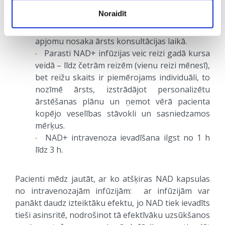
analīzes: pilna asins aina (ietver: Er, Hgb, Hct,
Noraidīt
MVC, MCHC, Leu, Neu, Ly), ALAT, kreatinīns,
GFĀ, Zn (cinks). Precīzu veicamo asins analīžu
apjomu nosaka ārsts konsultācijas laikā.
Parasti NAD+ infūzijas veic reizi gadā kursa
veidā – līdz četrām reizēm (vienu reizi mēnesī),
bet reižu skaits ir piemērojams individuāli, to
nozīmē ārsts, izstrādājot personalizētu
ārstēšanas plānu un ņemot vērā pacienta
kopējo veselības stāvokli un sasniedzamos
mērķus.
NAD+ intravenoza ievadīšana ilgst no 1 h
līdz 3 h.
Pacienti mēdz jautāt, ar ko atšķiras NAD kapsulas
no intravenozajām infūzijām: ar infūzijām var
panākt daudz izteiktāku efektu, jo NAD tiek ievadīts
tieši asinsritē, nodrošinot tā efektīvāku uzsūkšanos