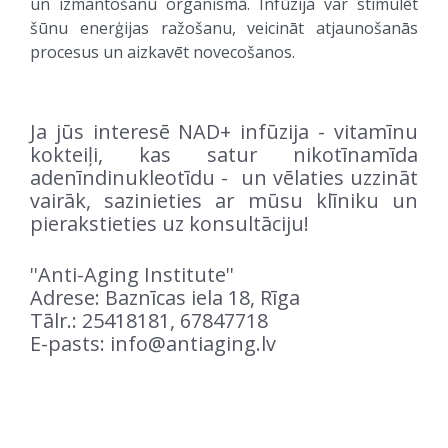
un izmantošanu organismā. Infūzija var stimulēt
šūnu enerģijas ražošanu, veicināt atjaunošanās
procesus un aizkavēt novecošanos.
Ja jūs interesē NAD+ infūzija - vitamīnu
kokteiļi, kas satur nikotīnamīda
adenīndinukleotīdu - un vēlaties uzzināt
vairāk, sazinieties ar mūsu klīniku un
pierakstieties uz konsultāciju!
''Anti-Aging Institute''
Adrese: Baznīcas iela 18, Rīga
Tālr.: 25418181, 67847718
E-pasts:
info@antiaging.lv