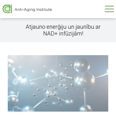
Galvenā
Skip
to
navigācija
main
content
Atjauno enerģiju un jaunību ar
NAD+ infūzijām!