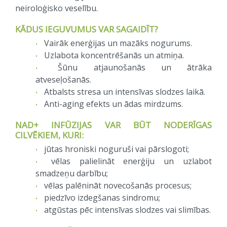
neiroloģisko veselību.
KĀDUS IEGUVUMUS VAR SAGAIDĪT?
Vairāk enerģijas un mazāks nogurums.
Uzlabota koncentrēšanās un atmiņa.
Šūnu atjaunošanās un ātrāka
atveseļošanās.
Atbalsts stresa un intensīvas slodzes laikā.
Anti-aging efekts un ādas mirdzums.
NAD+ INFŪZIJAS VAR BŪT NODERĪGAS
CILVĒKIEM, KURI:
jūtas hroniski noguruši vai pārslogoti;
vēlas palielināt enerģiju un uzlabot
smadzeņu darbību;
vēlas palēnināt novecošanās procesus;
piedzīvo izdegšanas sindromu;
atgūstas pēc intensīvas slodzes vai slimības.