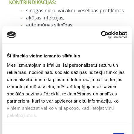
KONTRINDIKĀCIJAS:
smagas nieru vai aknu veselības problēmas;
akūtas infekcijas;
autoimūnas slimības;
onkoloģiskas slimības;
grūtniecība;
bērna barošana ar krūti;
paģiru sindroms;
Šī tīmekļa vietne izmanto sīkfailus
alerģija vai paaugstināta jutība (personām
Mēs izmantojam sīkfailus, lai personalizētu saturu un
ar zināmu alerģiju pret NAD+ vai tā
reklāmas, nodrošinātu sociālo saziņas līdzekļu funkcijas
sastāvdaļām, vai Vitamīnu B3 jeb niacīnu)
un analizētu mūsu datplūsmu. Informāciju par to, kā jūs
izmantojat mūsu vietni, mēs arī kopīgojam ar saviem
VAI NAD+ VITAMĪNU KOKTEIĻIEM IR
BLAKUSPARĀDĪBAS?
sociālās saziņas līdzekļu, reklamēšanas un analīzes
partneriem, kuri to var apvienot ar citu informāciju, ko
Lielākā daļa klientu labi panes NAD+ i/v terapiju.
viņiem sniedzat vai ko viņi apkopo, kad lietojat viņu
Dažiem cilvēkiem var rasties vieglas
pakalpojumus.
blakusparādības, piemēram, apsārtums, slikta dūša
vai reibonis, kas parasti ātri pāriet.
Piekrišanas