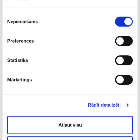
Процедуры обертывания
Piekrišanas
Nepieciešams
izvēle
Preferences
Все услуги
Statistika
Отдельно доступные
Mārketings
услуги
Rādīt detalizēti
Atļaut visu
Профилактическая медицина