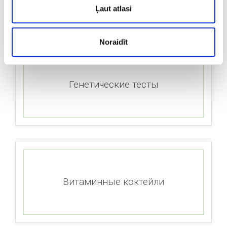
Ļaut atlasi
Noraidīt
Генетические тесты
Витаминные коктейли