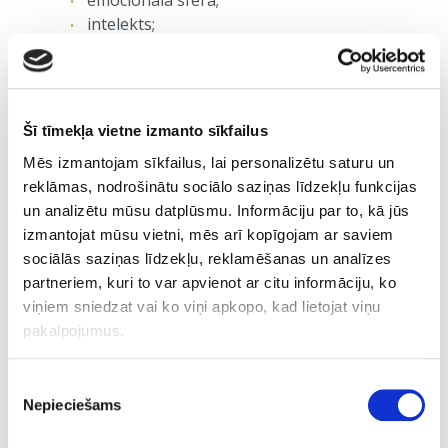
intelekts;
uzvedība.
Pilna izpēte ietver visas šīs jomas.
Pamatojoties uz izpētē iegūto rezultātu, speciālists
Šī tīmekļa vietne izmanto sīkfailus
sagatavo atzinumu, kas tiek izstrādāts atbilstoši
Mēs izmantojam sīkfailus, lai personalizētu saturu un
Psihologu likuma 13. panta otrajā daļā noteiktajām
reklāmas, nodrošinātu sociālo saziņas līdzekļu funkcijas
prasībām.
un analizētu mūsu datplūsmu. Informāciju par to, kā jūs
Psiholoģisko izpēti veic klīniskais un
izmantojat mūsu vietni, mēs arī kopīgojam ar saviem
veselības psihologs
Zane Jankovska
.
sociālās saziņas līdzekļu, reklamēšanas un analīzes
partneriem, kuri to var apvienot ar citu informāciju, ko
viņiem sniedzat vai ko viņi apkopo, kad lietojat viņu
Uzziniet vairāk un piesakieties!
pakalpojumus.
Anti-Aging Institute
Adrese: Baznīcas iela 18, Rīga
Piekrišanas
E-pasts:
info@antiaging.lv
Nepieciešams
izvēle
Tālr.: +371 25418181, +371 67847718