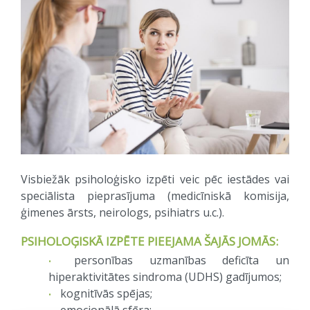
Visbiežāk psiholoģisko izpēti veic pēc iestādes vai
speciālista pieprasījuma (medicīniskā komisija,
ģimenes ārsts, neirologs, psihiatrs u.c.).
PSIHOLOĢISKĀ IZPĒTE PIEEJAMA ŠAJĀS JOMĀS:
personības uzmanības deficīta un
hiperaktivitātes sindroma (UDHS) gadījumos;
kognitīvās spējas;
emocionālā sfēra;