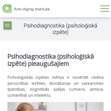
Galvenā
Skip
to
navigācija
main
Service
content
Psihodiagnostika (psiholoģiskā
articles
izpēte)
-
navigation
Psihodiagnostika (psiholoģiskā
izpēte) pieaugušajiem
Psiholoģiskās izpētes mērķis ir novērtēt cilvēka
personības iezīmes, domāšanas un saskarsmes
īpatnības, kognitīvās spējas (uztvere, atmiņa,
uzmanība) un intelektu.