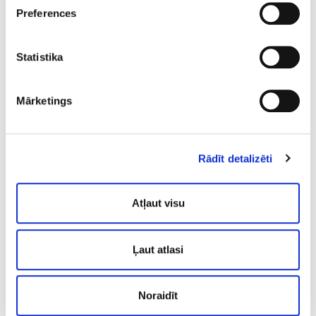
Preferences
Statistika
Speciālisti
Mārketings
Zane Jankovska
Klīniskais un
Rādīt detalizēti
veselības psihologs
Atļaut visu
Ļaut atlasi
Noraidīt