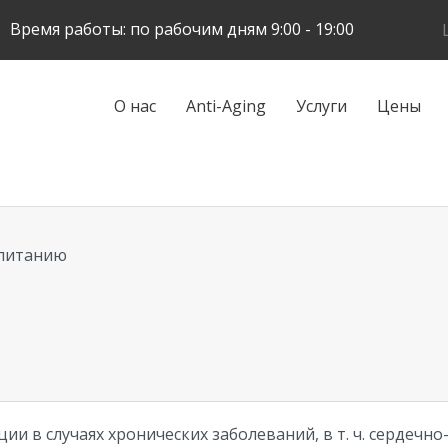
Skip
Время работы: по рабочим дням 9:00 - 19:00
to
main
content
Galvenā
О нас
Anti-Aging
Услуги
Цены
navigācija
 питанию
ии в случаях хронических заболеваний, в т. ч. сердечн