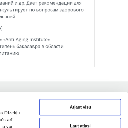
ваний и др. Дает рекомендации для
Консультирует по вопросам здорового
лезней.
A)
«Anti-Aging Institute»
тепень бакалавра в области
 питанию
туально
Специалисты
Контакты
Atļaut visu
s līdzekļu
mēs arī
Ļaut atlasi
 to var