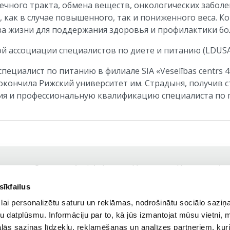
чного тракта, обмена веществ, онкологических заболе
, как в случае повышенного, так и пониженного веса. 
за жизни для поддержания здоровья и профилактики бо
й ассоциации специалистов по диете и питанию (LDUS
пециалист по питанию в филиале SIA «Veselības centrs 4» 
окончила Рижский университет им. Страдыня, получив с
ия и профессиональную квалификацию специалиста по
О нас
Anti-Aging
Услуги
Цены
Ак
Footer
sīkfailus
navigation
Tel.:
+371 25 41 81 81,
+371 67 84 77 18
lai personalizētu saturu un reklāmas, nodrošinātu sociālo saziņa
Время работы: по рабочим дням 9:00 - 19:00
u datplūsmu. Informāciju par to, kā jūs izmantojat mūsu vietni, 
ās saziņas līdzekļu, reklamēšanas un analīzes partneriem, kuri