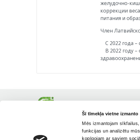
желудочно-кише
коррекции веса
питания и обра
Член Латвийско
С 2022 года – с
В 2022 году – 
здравоохранен
Šī tīmekļa vietne izmanto 
Mēs izmantojam sīkfailus, 
funkcijas un analizētu mūs
kopīgojam ar saviem sociāl