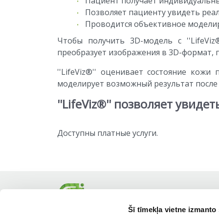
Пациент получает индивидуальны
Позволяет пациенту увидеть реал
Проводится объективное моделир
Чтобы получить 3D-модель с ''LifeVi
преобразует изображения в 3D-формат, п
''LifeViz®'' оценивает состояние кож
моделирует возможный результат после 
''LifeViz®'' позволяет увиде
Доступны платные услуги.
Šī tīmekļa vietne izmanto 