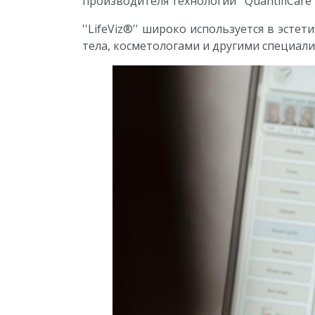
производителя технологий ''QuantifiCare'
''LifeViz®'' широко используется в эст
тела, косметологами и другими специали