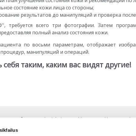
й план улучшения состояния кожи и рекомендации по 
ьное состояние кожи лица со стороны;
ование результатов до манипуляций и проверка после
z®'', требуется всего три фотографии. Затем прогр
редоставляя полный анализ состояния кожи.
и пациента по восьми параметрам, отображает изоб
процедур, манипуляций и операций.
ть себя таким, каким вас видят другие!
О нас
Anti-Aging
Услуги
Цены
Ак
Footer
sīkfailus