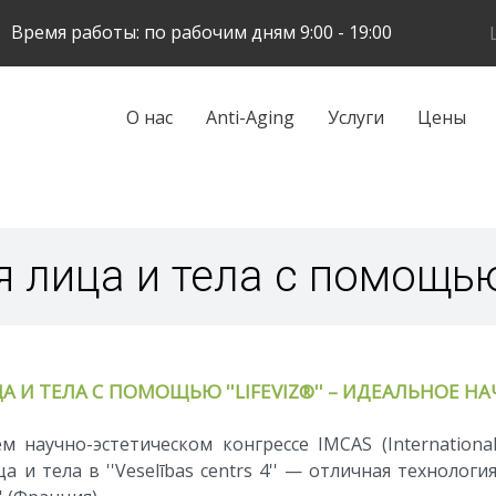
Skip
Время работы: по рабочим дням 9:00 - 19:00
to
main
content
Galvenā
О нас
Anti-Aging
Услуги
Цены
navigācija
 лица и тела с помощью '
А И ТЕЛА С ПОМОЩЬЮ ''LIFEVIZ®'' – ИДЕАЛЬНОЕ
научно-эстетическом конгрессе IMCAS (International
 и тела в ''Veselības centrs 4'' — отличная технология,