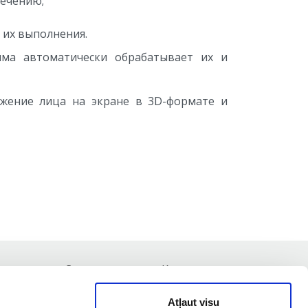
лечению;
 их выполнения.
амма автоматически обрабатывает их и
ражение лица на экране в 3D-формате и
туально
Специалисты
Контакты
Atļaut visu