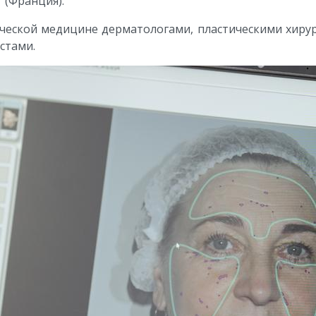
' (Франция).
етической медицине дерматологами, пластическими хиру
стами.