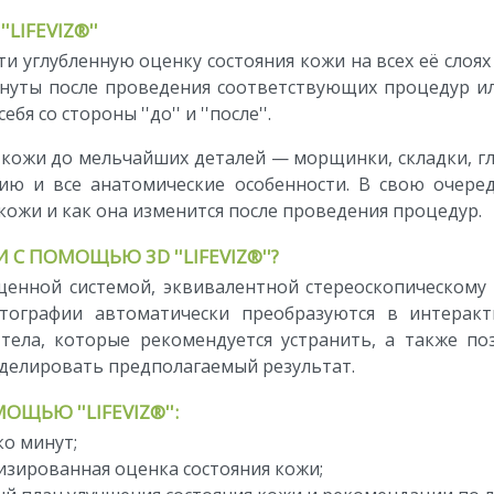
IFEVIZ®''
сти углубленную оценку состояния кожи на всех её сло
гнуты после проведения соответствующих процедур ил
я со стороны ''до'' и ''после''.
кожи до мельчайших деталей — морщинки, складки, глад
цию и все анатомические особенности. В свою очеред
кожи и как она изменится после проведения процедур.
С ПОМОЩЬЮ 3D ''LIFEVIZ®''?
енной системой, эквивалентной стереоскопическому 
отографии автоматически преобразуются в интерак
ела, которые рекомендуется устранить, а также по
делировать предполагаемый результат.
ЬЮ ''LIFEVIZ®'':
ко минут;
изированная оценка состояния кожи;