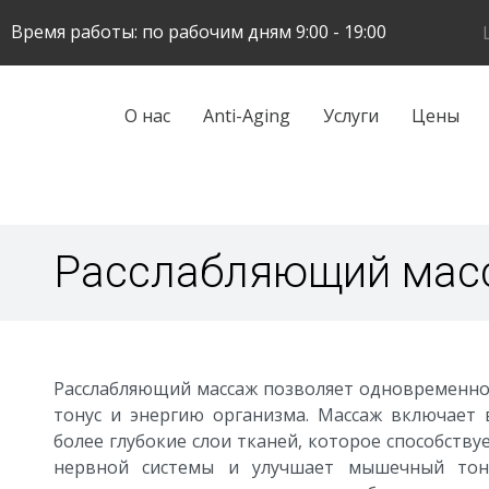
Skip
Время работы: по рабочим дням 9:00 - 19:00
to
main
content
Galvenā
О нас
Anti-Aging
Услуги
Цены
navigācija
Расслабляющий мас
Расслабляющий массаж позволяет одновременно
тонус и энергию организма. Массаж включает 
более глубокие слои тканей, которое способств
нервной системы и улучшает мышечный тон