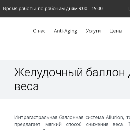
Skip
Время работы: по рабочим дням 9:00 - 19:00
to
main
content
Galvenā
О нас
Anti-Aging
Услуги
Цены
navigācija
Желудочный баллон 
веса
Интрагастральная баллонная система Allurion, 
предлагает мягкий способ снижения веса. Т