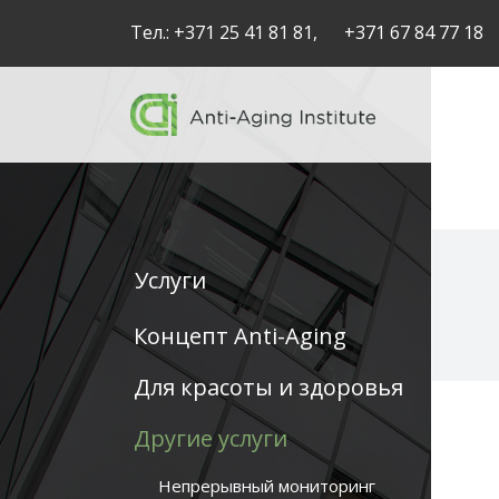
Тел.:
+371 25 41 81 81,
+371 67 84 77 18
Услуги
Service
Концепт Anti-Aging
articles
Для красоты и здоровья
-
Другие услуги
navigation
Непрерывный мониторинг