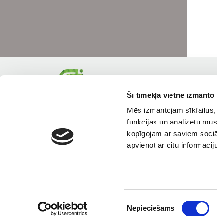
Šī tīmekļa vietne izmanto 
Mēs izmantojam sīkfailus, 
funkcijas un analizētu mūs
kopīgojam ar saviem sociāl
apvienot ar citu informācij
Piekrišanas
Nepieciešams
izvēle