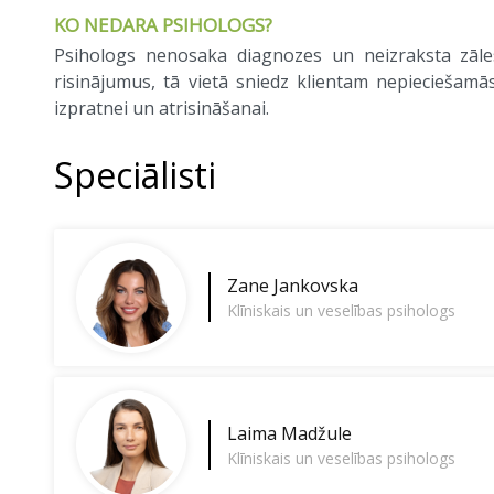
KO NEDARA PSIHOLOGS?
Psihologs nenosaka diagnozes un neizraksta zāle
risinājumus, tā vietā sniedz klientam nepieciešamā
izpratnei un atrisināšanai.
Speciālisti
Zane Jankovska
Klīniskais un veselības psihologs
Laima Madžule
Klīniskais un veselības psihologs