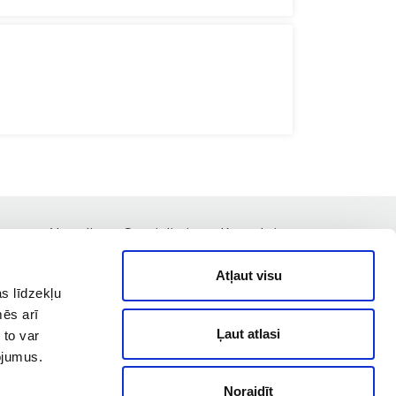
nas
Aktuāli
Speciālisti
Kontakti
Atļaut visu
s līdzekļu
mēs arī
Ļaut atlasi
 to var
pojumus.
Noraidīt