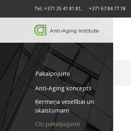
Tel.:
+371 25 41 81 81,
+371 67 84 77 18
Pakalpojumi
Service
Anti-Aging koncepts
articles
Ķermeņa veselībai un
-
skaistumam
navigation
Citi pakalpojumi