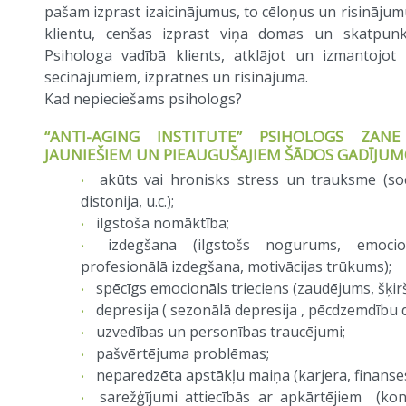
pašam izprast izaicinājumus, to cēloņus un risinājum
klientu, cenšas izprast viņa domas un skatpunkt
Psihologa vadībā klients, atklājot un izmantojot
secinājumiem, izpratnes un risinājuma.
Kad nepieciešams psihologs?
“ANTI-AGING INSTITUTE” PSIHOLOGS ZANE
JAUNIEŠIEM UN PIEAUGUŠAJIEM ŠĀDOS GADĪJUM
akūts vai hronisks stress un trauksme (so
distonija, u.c.);
ilgstoša nomāktība;
izdegšana (ilgstošs nogurums, emocio
profesionālā izdegšana, motivācijas trūkums);
spēcīgs emocionāls trieciens (zaudējums, šķir
depresija ( sezonālā depresija , pēcdzemdību de
uzvedības un personības traucējumi;
pašvērtējuma problēmas;
neparedzēta apstākļu maiņa (karjera, finanses, 
sarežģījumi attiecībās ar apkārtējiem (konfl