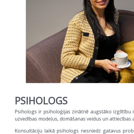
PSIHOLOGS
Psihologs ir psiholoģijas zinātnē augstāko izglītību i
uzvedības modeļus, domāšanas veidus un attiecības ar
Konsultāciju laikā psihologs nesniedz gatavus prob