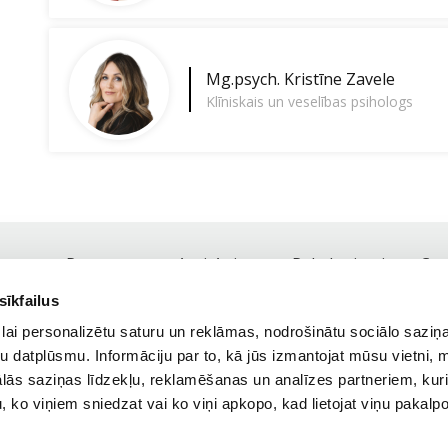
Mg.psych.
Kristīne Zavele
Klīniskais un veselības psihologs
Par mums
Anti-Aging
Pakalpojumi
Ce
Footer
sīkfailus
navigation
Tel.:
+371 25 41 81 81,
+371 67 84 77 18
lai personalizētu saturu un reklāmas, nodrošinātu sociālo saziņa
Darba laiks: darba dienās 9:00 - 19:00
u datplūsmu. Informāciju par to, kā jūs izmantojat mūsu vietni, 
ās saziņas līdzekļu, reklamēšanas un analīzes partneriem, kuri
Meklēt
u, ko viņiem sniedzat vai ko viņi apkopo, kad lietojat viņu pakal