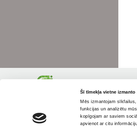
Šī tīmekļa vietne izmanto 
Mēs izmantojam sīkfailus, 
funkcijas un analizētu mūs
kopīgojam ar saviem sociāl
apvienot ar citu informācij