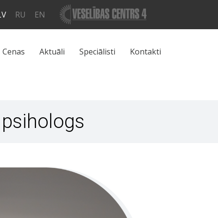
LV
RU
EN
Cenas
Aktuāli
Speciālisti
Kontakti
s psihologs