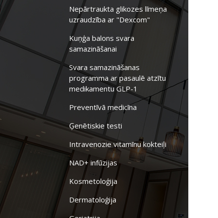
Nepārtraukta glikozes līmeņa
uzraudzība ar "Dexcom"
Kuņģa balons svara
samazināšanai
Svara samazināšanas
programma ar pasaulē atzītu
medikamentu GLP-1
Preventīvā medicīna
Ģenētiskie testi
Intravenozie vitamīnu kokteiļi
NAD+ infūzijas
Kosmetoloģija
Dermatoloģija