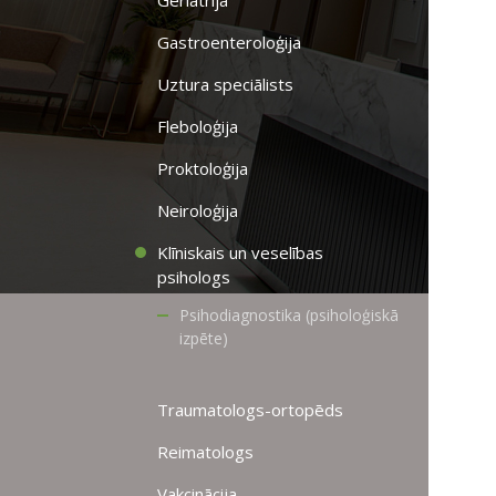
Geriatrija
Gastroenteroloģija
Uztura speciālists
Fleboloģija
Proktoloģija
Neiroloģija
Klīniskais un veselības
psihologs
Psihodiagnostika (psiholoģiskā
izpēte)
Traumatologs-ortopēds
Reimatologs
Vakcinācija