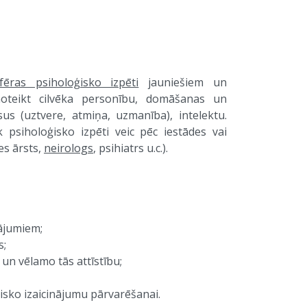
ēras psiholoģisko izpēti
jauniešiem un
noteikt cilvēka personību, domāšanas un
us (uztvere, atmiņa, uzmanība), intelektu.
 psiholoģisko izpēti veic pēc iestādes vai
es ārsts,
neirologs
, psihiatrs u.c.).
nājumiem;
s;
un vēlamo tās attīstību;
sko izaicinājumu pārvarēšanai.