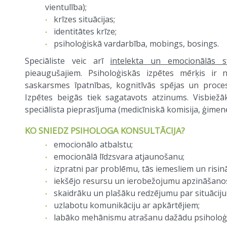
vientulība);
krīzes situācijas;
identitātes krīze;
psiholoģiskā vardarbība, mobings, bosings.
Speciāliste veic arī
intelekta un emocionālās sf
pieaugušajiem. Psiholoģiskās izpētes mērķis ir 
saskarsmes īpatnības, kognitīvās spējas un proces
Izpētes beigās tiek sagatavots atzinums. Visbiežāk
speciālista pieprasījuma (medicīniskā komisija, ģimen
KO SNIEDZ PSIHOLOGA KONSULTĀCIJA?
emocionālo atbalstu;
emocionālā līdzsvara atjaunošanu;
izpratni par problēmu, tās iemesliem un risi
iekšējo resursu un ierobežojumu apzināšano
skaidrāku un plašāku redzējumu par situāciju 
uzlabotu komunikāciju ar apkārtējiem;
labāko mehānismu atrašanu dažādu psiholoģi