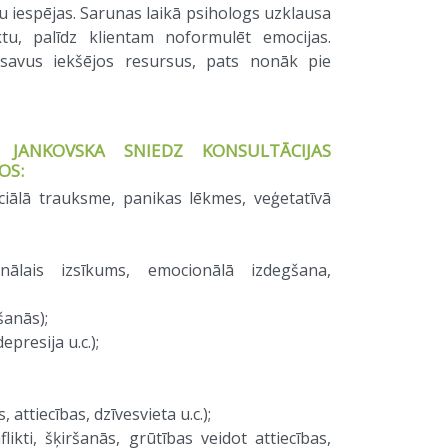
u iespējas. Sarunas laikā psihologs uzklausa
u, palīdz klientam noformulēt emocijas.
 savus iekšējos resursus, pats nonāk pie
 JANKOVSKA SNIEDZ KONSULTĀCIJAS
OS:
ciālā trauksme, panikas lēkmes, veģetatīvā
nālais izsīkums, emocionālā izdegšana,
šanās);
presija u.c.);
attiecības, dzīvesvieta u.c.);
ikti, šķiršanās, grūtības veidot attiecības,